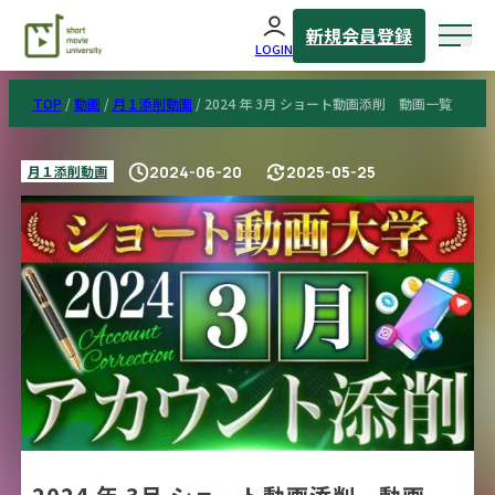
新規会員登録
LOGIN
TOP
/
動画
/
月１添削動画
/
2024 年 3月 ショート動画添削 動画一覧
月１添削動画
2024-06-20
2025-05-25