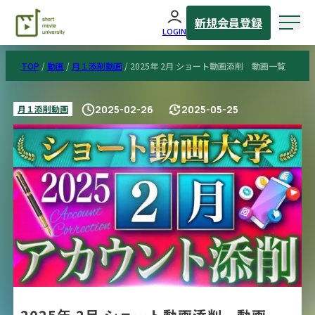
新規会員登録
LOGIN
TOP
/
動画
/
月１添削動画
/
2025年 2月 ショート動画添削 動画一覧
月１添削動画
2025-02-26
2025-05-25