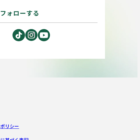
フォローする
ーポリシー
法に基づく表記