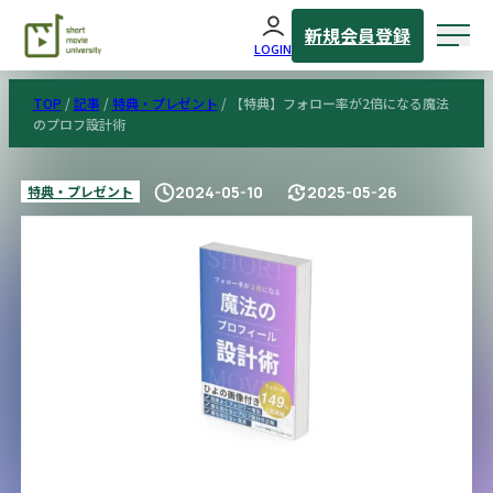
新規会員登録
LOGIN
TOP
/
記事
/
特典・プレゼント
/
【特典】フォロー率が2倍になる魔法
のプロフ設計術
特典・プレゼント
2024-05-10
2025-05-26