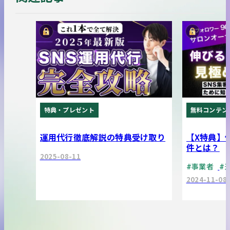
特典・プレゼント
無料コンテン
運用代行徹底解説の特典受け取り
【X特典】
件とは？
2025-08-11
#事業者
#
2024-11-08